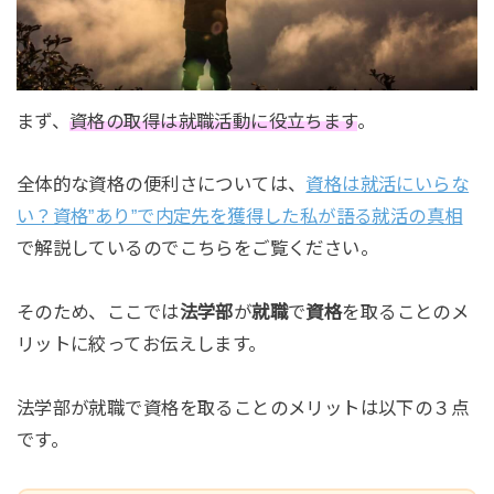
まず、
資格の取得は就職活動に役立ちます
。
全体的な資格の便利さについては、
資格は就活にいらな
い？資格”あり”で内定先を獲得した私が語る就活の真相
で解説しているのでこちらをご覧ください。
そのため、ここでは
法学部
が
就職
で
資格
を取ることのメ
リットに絞ってお伝えします。
法学部が就職で資格を取ることのメリットは以下の３点
です。