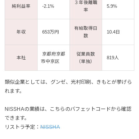
３年後離職
純利益率
-2.1%
5.9%
率
有給取得日
年収
653万円
10.4日
数
京都府京都
従業員数
本社
819人
市中京区
（単独）
類似企業としては、グンゼ、光村印刷、きもとが挙げら
れます。
NISSHAの業績は、こちらのバフェットコードから確認
できます。
リストラ予定：
NISSHA