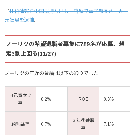
『
技術情報を中国に持ち出し 容疑で電子部品メーカー
元社員を逮捕
』
ノーリツの希望退職者募集に789名が応募、想
定3割上回る(11/27)
ノーリツの直近の業績は以下の通りでした。
自己資本比
8.2%
ROE
9.3%
率
３年後離職
純利益率
0.7%
7.1%
率