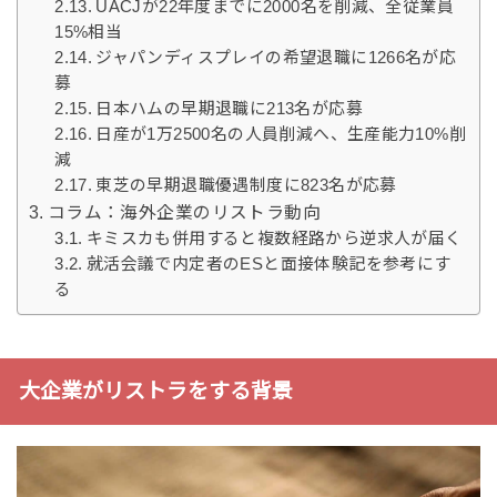
UACJが22年度までに2000名を削減、全従業員
15%相当
ジャパンディスプレイの希望退職に1266名が応
募
日本ハムの早期退職に213名が応募
日産が1万2500名の人員削減へ、生産能力10%削
減
東芝の早期退職優遇制度に823名が応募
コラム：海外企業のリストラ動向
キミスカも併用すると複数経路から逆求人が届く
就活会議で内定者のESと面接体験記を参考にす
る
大企業がリストラをする背景