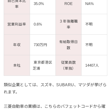
自己資本比
35.0%
ROE
NA%
率
３年後離職
営業利益率
0.6%
不明
率
有給取得日
年収
730万円
不明
数
東京都港区
従業員数
本社
14407人
芝浦
（単独）
類似企業としては、スズキ、SUBARU、マツダが挙げら
れます。
三菱自動車の業績は、こちらのバフェットコードから確