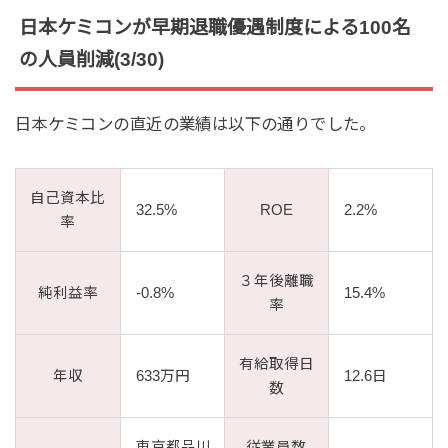
日本ケミコンが早期退職優遇制度による100名
の人員削減(3/30)
日本ケミコンの直近の業績は以下の通りでした。
自己資本比
32.5%
ROE
2.2%
率
３年後離職
純利益率
-0.8%
15.4%
率
有給取得日
年収
633万円
12.6日
数
東京都品川
従業員数