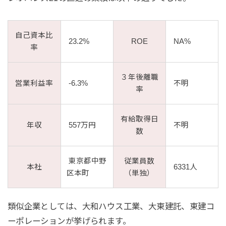
自己資本比
23.2%
ROE
NA%
率
３年後離職
営業利益率
-6.3%
不明
率
有給取得日
年収
557万円
不明
数
東京都中野
従業員数
本社
6331人
区本町
（単独）
類似企業としては、大和ハウス工業、大東建託、東建コ
ーポレーションが挙げられます。