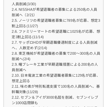
人員削減(3/30)
NISSHAが希望退職者の募集による250名の人員
削減へ（2/21）
ノーリツの希望退職者募集に789名が応募、想定3
割上回る(11/27)
ファミリーマートの希望退職に1025名が応募、想
定3割上回る(11/14)
サッポロHDが早期退職優遇制度による人員削減
へ、人数定めず(2/14)
東芝機械が希望退職者の募集で200～300名の人員
削減へ(2/4)
曙ブレーキ工業が早期退職措置による200名の人
員削減へ
日本電波工業の希望退職者募集に129名が応募、
想定上回る
味の素が特別転進支援で100名の人員削減へ、基
幹職対象(11/28)
セブン＆アイが3000名超を削減、セブンイレブ
ン1000店閉鎖も