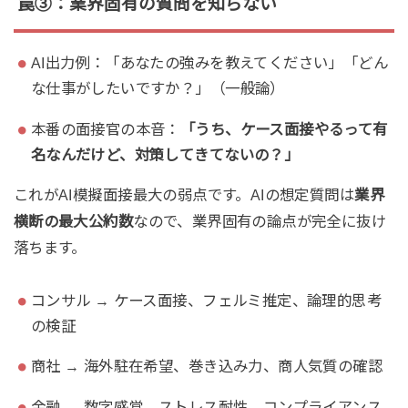
罠③：業界固有の質問を知らない
AI出力例：「あなたの強みを教えてください」「どん
な仕事がしたいですか？」（一般論）
本番の面接官の本音：
「うち、ケース面接やるって有
名なんだけど、対策してきてないの？」
これがAI模擬面接最大の弱点です。AIの想定質問は
業界
横断の最大公約数
なので、業界固有の論点が完全に抜け
落ちます。
コンサル → ケース面接、フェルミ推定、論理的思考
の検証
商社 → 海外駐在希望、巻き込み力、商人気質の確認
金融 → 数字感覚、ストレス耐性、コンプライアンス