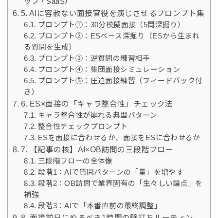
ップ・SaaS）
5. AIに容赦ない面接官役を演じさせるプロンプト集
プロンプト①：30分模擬面接（5問深掘り）
プロンプト②：ESベース深掘り（ESから生まれ
る質問を生成）
プロンプト③：逆質問の練習相手
プロンプト④：集団面接シミュレーション
プロンプト⑤：圧迫面接練習（フィードバック付
き）
6. ES×面接の「キャラ整合性」チェック法
キャラ整合性が崩れる典型パターン
整合性チェックプロンプト
ESを面接に合わせるか、面接をESに合わせるか
7. 【記事の核】AI×OB訪問の三段階フロー
三段階フローの全体像
段階1：AIで質問パターンの「量」を増やす
段階2：OB訪問で業界固有の「生々しい論点」を
補強
段階3：AIで「本番直前の最終調整」
8. 面接前日にやるべき1時間の壁打ちルーティン