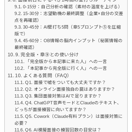
0-15分：自己分析の確認（素材の温度を上げる）
15-30分：志望動機の最終調整（企業×自分の交差
点を再確認）
30-45分：AI壁打ち5問（章5プロンプト⑤を圧縮
版で）
45-60分：OB情報の脳内インプット（秘匿情報の
最終確認）
9. 完全版・章⑨との使い分け
「完全版から本記事に来た人」への一言
「本記事から完全版に行く人」への一言
10. よくある質問（FAQ）
Q1. 面接で嘘をついても大丈夫ですか？
Q2. オンライン面接独自の罠はありますか？
Q3. 集団面接対策はAIで足りますか？
Q4. ChatGPT音声モードとClaudeのテキスト、
どっちが面接練習に向いてますか？
Q5. Cowork（Claude有料プラン）は面接対策に
必要？
Q6. AI模擬面接の練習回数の目安は？