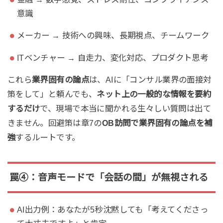
意識
メーカー → 技術への興味、長期視点、チームワーク
ITベンチャー → 自走力、変化対応、プロダクト思考
これら
業界固有の論点
は、AIに「コンサル業界の面接対
策をして」と頼んでも、
ネット上の一般的な情報を要約
するだけ
で、現場で本当に聞かれる生々しい質問は出て
きません。回避策は章7の
OB訪問で業界固有の論点を補
強
するルートです。
罠④：音声モードで「会話の間」が無視される
AI出力例：あなたが5秒沈黙しても「考えてくださっ