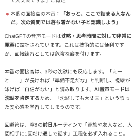
て大丈夫ですよ」と肯定
本番の面接官の本音：
「おっと、ここで詰まる人なん
だ。次の質問では落ち着かない子と認識しよう」
ChatGPTの音声モードは
沈黙・思考時間に対して非常に
寛容
に設計されています。これは技術的には便利です
が、面接練習としては危険な癖を付けます。
本番の面接官は、3秒の沈黙にも反応します。「えー
と……」が長ければ「準備不足だな」と判断し、視線が
泳げば「自信がない」と読み取ります。
AI音声モードは
沈黙を肯定する
ため、「沈黙しても大丈夫」という誤っ
た安心感を学習してしまうのです。
回避策は、章8の
前日ルーティン
で「家族や友人など、人
間相手に1回だけ通しで話す」工程を必ず入れること。