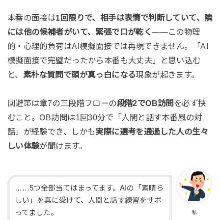
本番の面接は
1回限りで、相手は表情で判断していて、隣
には他の候補者がいて、緊張で口が乾く
——この物理
的・心理的負荷はAI模擬面接では再現できません。「AI
模擬面接で完璧だったから本番も大丈夫」と思い込む
と、
素朴な質問で頭が真っ白になる
現象が起きます。
回避策は章7の三段階フローの
段階2でOB訪問
を必ず挟
むこと。OB訪問は1回30分で「人間と話す本番風の対
話」が経験でき、しかも
実際に選考を通過した人の生々
しい体験
が聞けます。
……5つ全部当てはまってます。AIの「素晴ら
しい」を真に受けて、人間と話す練習をサボ
ってました。
私