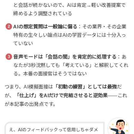
と会話が続かないので、AIは肯定→軽い改善提案で
締めるよう調整されている
AIの想定質問は一般論に偏る
：その業界・その企業
特有の生々しい論点はAIの学習データには十分入っ
ていない
音声モードは「会話の間」を肯定的に処理する
：あ
なたが3秒沈黙しても「考えている」と解釈してくれ
る。本番の面接官はそうではない
つまり、AI模擬面接は
「初動の練習」としては最強
だ
が、
「仕上げ」をAIだけで完結させると逆効果
——これ
が本記事の出発点です。
え、AIのフィードバックって信用しちゃダメ