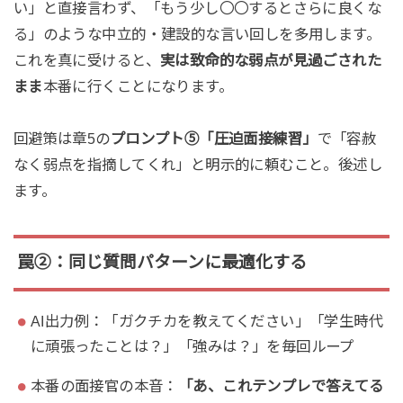
い」と直接言わず、「もう少し〇〇するとさらに良くな
る」のような中立的・建設的な言い回しを多用します。
これを真に受けると、
実は致命的な弱点が見過ごされた
まま
本番に行くことになります。
回避策は章5の
プロンプト⑤「圧迫面接練習」
で「容赦
なく弱点を指摘してくれ」と明示的に頼むこと。後述し
ます。
罠②：同じ質問パターンに最適化する
AI出力例：「ガクチカを教えてください」「学生時代
に頑張ったことは？」「強みは？」を毎回ループ
本番の面接官の本音：
「あ、これテンプレで答えてる