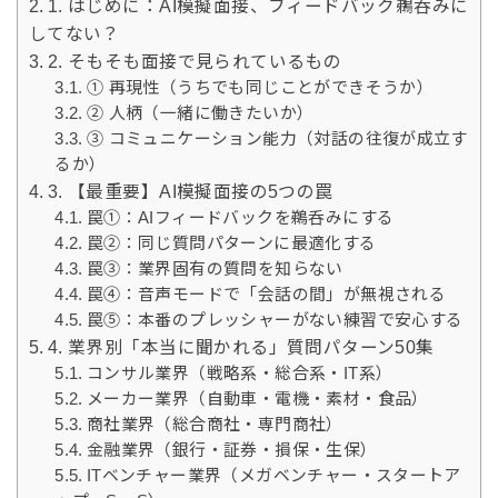
1. はじめに：AI模擬面接、フィードバック鵜呑みに
してない？
2. そもそも面接で見られているもの
① 再現性（うちでも同じことができそうか）
② 人柄（一緒に働きたいか）
③ コミュニケーション能力（対話の往復が成立す
るか）
3. 【最重要】AI模擬面接の5つの罠
罠①：AIフィードバックを鵜呑みにする
罠②：同じ質問パターンに最適化する
罠③：業界固有の質問を知らない
罠④：音声モードで「会話の間」が無視される
罠⑤：本番のプレッシャーがない練習で安心する
4. 業界別「本当に聞かれる」質問パターン50集
コンサル業界（戦略系・総合系・IT系）
メーカー業界（自動車・電機・素材・食品）
商社業界（総合商社・専門商社）
金融業界（銀行・証券・損保・生保）
ITベンチャー業界（メガベンチャー・スタートア