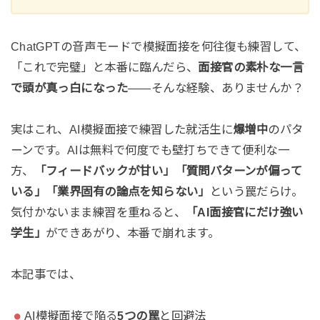
ChatGPTの音声モードで模擬面接を何往復も練習して、
「これで完璧」と本番に臨んだら、
面接官の素朴な一言
で頭が真っ白になった
——そんな経験、ありませんか？
実はこれ、AI模擬面接で練習した就活生に
爆増中
のパタ
ーンです。AIは無料で何度でも壁打ちできて便利な一
方、
「フィードバックが甘い」「質問パターンが偏って
いる」「業界固有の論点を知らない」
という罠だらけ。
気付かないまま練習を重ねると、
「AI面接官にだけ強い
学生」
ができあがり、本番で崩れます。
本記事では、
AI模擬面接で陥る
5つの罠
と回避法