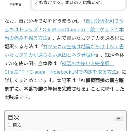
えも肯定する。本番の刃は鋭いぞ。
大隈重信
なお、自己分析でAIをどう使うかは『
自己分析をAIでや
るのはトラップ！OfferBox×Claudeの二段ロケットで本
当の強みを掘る方法
』、AIで書いたガクチカを通る形に
翻訳する方法は『
ガクチカAI生成は地雷だらけ｜AIで書
いたガクチカが通らない原因とネタ発掘術
』、就活全体
でAIを使い倒す全体像は『
就活AIの使い方完全版｜
ChatGPT・Claude・NotebookLMで内定を取る方法
』に
詳しくまとめています。本記事は
「AI模擬面接の罠を踏
まずに、本番で勝つ準備を完成させる」
ことに特化した
実践編です。
目次
目次