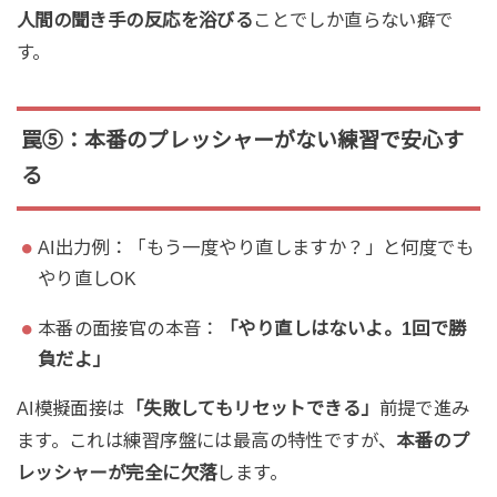
人間の聞き手の反応を浴びる
ことでしか直らない癖で
す。
罠⑤：本番のプレッシャーがない練習で安心す
る
AI出力例：「もう一度やり直しますか？」と何度でも
やり直しOK
本番の面接官の本音：
「やり直しはないよ。1回で勝
負だよ」
AI模擬面接は
「失敗してもリセットできる」
前提で進み
ます。これは練習序盤には最高の特性ですが、
本番のプ
レッシャーが完全に欠落
します。