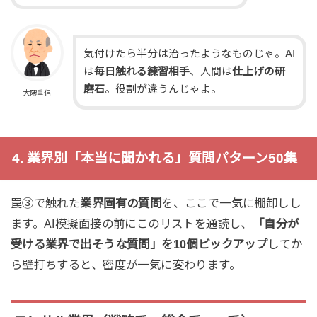
気付けたら半分は治ったようなものじゃ。AI
は
毎日触れる練習相手
、人間は
仕上げの研
磨石
。役割が違うんじゃよ。
大隈重信
4. 業界別「本当に聞かれる」質問パターン50集
罠③で触れた
業界固有の質問
を、ここで一気に棚卸しし
ます。AI模擬面接の前にこのリストを通読し、
「自分が
受ける業界で出そうな質問」を10個ピックアップ
してか
ら壁打ちすると、密度が一気に変わります。