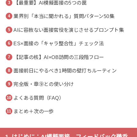
【最重要】AI模擬面接の5つの罠
業界別「本当に聞かれる」質問パターン50集
AIに容赦ない面接官役を演じさせるプロンプト集
ES×面接の「キャラ整合性」チェック法
【記事の核】AI×OB訪問の三段階フロー
面接前日にやるべき1時間の壁打ちルーティン
完全版・章⑨との使い分け
よくある質問（FAQ）
まとめ＋次の一歩
1. はじめに：AI模擬面接、フィードバック鵜呑