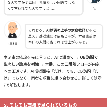
なんですか？毎回「素晴らしい回答でした」
って言われてたんですけど……。
私
それじゃ、
AIは褒め上手の家庭教師
じゃと
思え。基礎練には最高じゃが、本番直前は
辛口の人間
に当てねば仕上がらんぞ。
大隈重信
本記事の結論を先に言うと、
AIで温めて → OB訪問で
生々しい論点を補強 → 本番
、この
三段階フロー
が内定
への王道です。AI模擬面接「だけ」でも、OB訪問「だ
け」でもなく、両者を順番に組み合わせる。詳しくは章
7で解説します。
2. そもそも面接で見られているもの