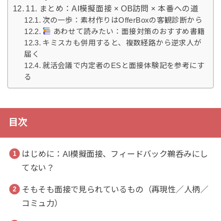
11. まとめ：AI模擬面接 × OB訪問 × 本番への道
次の一歩：素材作りはOfferBoxの客観診断から
あわせて読みたい：面接対策のおすすめ書籍
キミスカも併用すると、複数経路から逆求人が
届く
就活会議で内定者のESと面接体験記を参考にす
る
目次
はじめに：AI模擬面接、フィードバック鵜呑みにし
てない？
そもそも面接で見られているもの（再現性／人柄／
コミュ力）