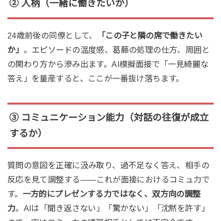
② 人柄（一緒に働きたいか）
24歳前後の同僚として、
「この子と隣の席で働きたい
か」
。エピソードの温度感、葛藤の処理の仕方、周囲と
の関わり方から滲み出ます。AI模擬面接で「一見綺麗な
答え」を量産すると、ここが一番抜け落ちます。
③ コミュニケーション能力（対話の往復が成立
するか）
質問の意図を正確に汲み取り、過不足なく答え、相手の
反応を見て調整する——これが面接におけるコミュ力で
す。
一方的にプレゼンする力ではなく、双方向の調整
力
。AIは「聞き返さない」「驚かない」「沈黙を許す」