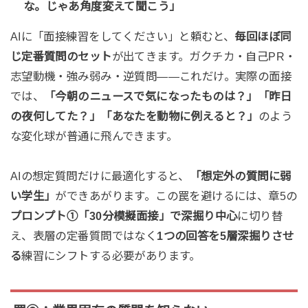
な。じゃあ角度変えて聞こう」
AIに「面接練習をしてください」と頼むと、
毎回ほぼ同
じ定番質問のセット
が出てきます。ガクチカ・自己PR・
志望動機・強み弱み・逆質問——これだけ。実際の面接
では、
「今朝のニュースで気になったものは？」「昨日
の夜何してた？」「あなたを動物に例えると？」
のよう
な変化球が普通に飛んできます。
AIの想定質問だけに最適化すると、
「想定外の質問に弱
い学生」
ができあがります。この罠を避けるには、章5の
プロンプト①「30分模擬面接」で深掘り中心
に切り替
え、表層の定番質問ではなく
1つの回答を5層深掘りさせ
る
練習にシフトする必要があります。