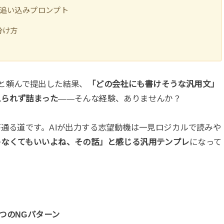
ぜ追い込みプロンプト
分け方
て」と頼んで提出した結果、
「どの会社にも書けそうな汎用文」
えられず詰まった
——そんな経験、ありませんか？
が通る道です。AIが出力する志望動機は一見ロジカルで読みや
ゃなくてもいいよね、その話」と感じる汎用テンプレ
になって
7つのNGパターン