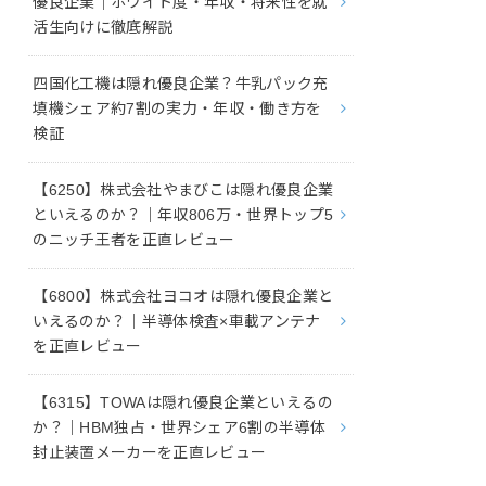
優良企業｜ホワイト度・年収・将来性を就
活生向けに徹底解説
四国化工機は隠れ優良企業？牛乳パック充
填機シェア約7割の実力・年収・働き方を
検証
【6250】株式会社やまびこは隠れ優良企業
といえるのか？｜年収806万・世界トップ5
のニッチ王者を正直レビュー
【6800】株式会社ヨコオは隠れ優良企業と
いえるのか？｜半導体検査×車載アンテナ
を正直レビュー
【6315】TOWAは隠れ優良企業といえるの
か？｜HBM独占・世界シェア6割の半導体
封止装置メーカーを正直レビュー