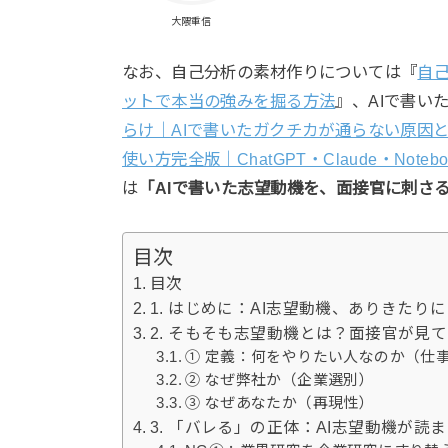
大隈重信
なお、自己分析の素材作りについては『
自己
ットで本当の強みを掘る方法
』、AIで書い
らけ｜AIで書いたガクチカが通らない原因
使い方完全版｜ChatGPT・Claude・Note
は
「AIで書いた志望動機を、面接官に刺さ
目次
目次
1. はじめに：AI志望動機、ありきたり
2. そもそも志望動機とは？面接官が見て
① 定義：何をやりたい人なのか（仕
② なぜ弊社か（企業選別）
③ なぜあなたか（再現性）
3. 「バレる」の正体：AI志望動機が読