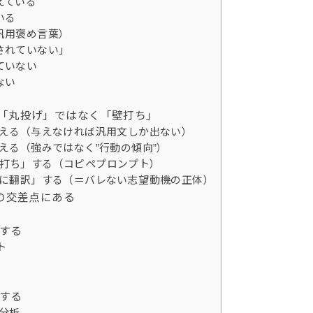
えている
いる
汎用褒め言葉）
されていない」
ていない
ない
｜「丸投げ」ではなく「壁打ち」
与える（与えなければ汎用文しか出ない）
える（強みではなく”行動の傾向”）
打ち」する（コピペプロンプト）
葉に翻訳」する（＝バレない志望動機の正体）
」の交差点にある
りする
ト
りする
己分析