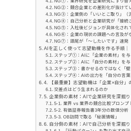
NG①：業界研究を企業研究にすり替
NG②：競合企業との差別化が抜けて
NG③：企業側の「いいとこ取り」（
NG④：自己分析と企業研究が「接続
NG⑤：入社後ビジョンが具体化され
NG⑥：企業の現状の課題への言及が
NG⑦：語尾が「〜したいです」連発
AIを正しく使って志望動機を作る手順
ステップ①：AIに「企業の素材」を
ステップ②：AIに「自分の素材」を与
ステップ③：書かせるのではなく「壁
ステップ④：AIの出力を「自分の言
4. 【最重要】志望動機は「企業×自分
交差点はどう生まれるのか
5. 企業側の素材：AIで企業研究を深掘
5-1. 業界 vs 業界の競合比較プロンプ
5-2. 有価証券報告書3年分の数値分析
5-3. OB訪問で取る「秘匿情報」
6. 自分側の素材：AIで自己分析を深掘
6-1. 「行動パターン」を取り出す自