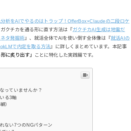
分析をAIでやるのはトラップ！OfferBox×Claudeの二段ロケ
たガクチカを通る形に直す方法は『
ガクチカAI生成は地雷だ
とネタ発掘術
』、就活全体でAIを使い倒す全体像は『
就活AIの
bookLMで内定を取る方法
』に詳しくまとめています。本記事
る形に炙り出す」
ことに特化した実践編です。
になっていませんか？
いる3軸
事観）
まれない7つのNGパターン