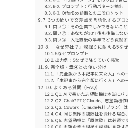
6-2. プロンプト：行動パターン抽出
6-3. OfferBox診断との二段ロケット
7. 3つの問いで交差点を言語化するプロ
問い①：その企業でしかできないこと
問い②：あなたが10年後も後悔しな
問い③：入社直後の半年でどう貢献す
8. 「なぜ弊社？」深掘りに耐える5な
5なぜプロンプト
出力例：5なぜで降りていく感覚
9. 完全版・章④との使い分け
「完全版から本記事に来た人」への
「本記事から完全版に行く人」への
10. よくある質問（FAQ）
Q1. AIで書いた志望動機は本当にバ
Q2. ChatGPTとClaude、志望
Q3. Cowork（Claude有料プラン
Q4. 同じ業界の複数社を受ける場
Q5. 志望動機に「原体験」は必須で
Q6. 志望企業の現状の課題に言及