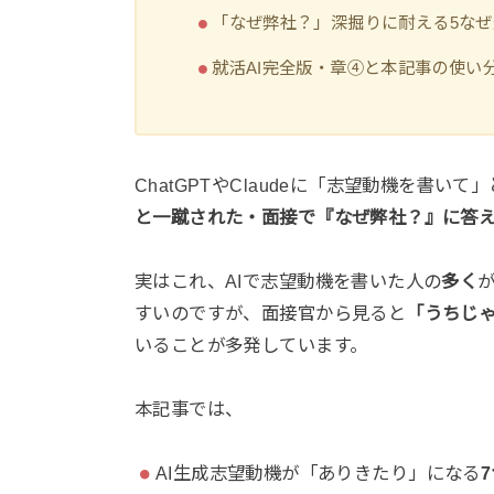
「なぜ弊社？」深掘りに耐える5な
就活AI完全版・章④と本記事の使い
ChatGPTやClaudeに「志望動機を書い
と一蹴された・面接で『なぜ弊社？』に答
実はこれ、AIで志望動機を書いた人の
多く
すいのですが、面接官から見ると
「うちじ
いることが多発しています。
本記事では、
AI生成志望動機が「ありきたり」になる