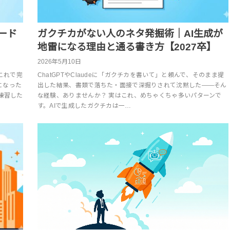
モード
ガクチカがない人のネタ発掘術｜AI生成が
地雷になる理由と通る書き方【2027卒】
2026年5月10日
これで完
ChatGPTやClaudeに「ガクチカを書いて」と頼んで、そのまま提
になった
出した結果、書類で落ちた・面接で深掘りされて沈黙した——そん
練習した
な経験、ありませんか？ 実はこれ、めちゃくちゃ多いパターンで
す。AIで生成したガクチカは一…