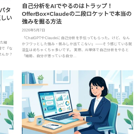
自己分析をAIでやるのはトラップ！
7パタ
OfferBox×Claudeの二段ロケットで本当の
正しい
強みを掘る方法
2026年5月7日
「ChatGPTやClaudeに自己分析を手伝ってもらった。けど、なん
した結
かフワッとした強み・弱みしか出てこない」——そう感じている就
接で『な
活生はめちゃくちゃ多いです。 実際、AI単体で自己分析をやると
せんか？
「結局、自分が思っている自分…