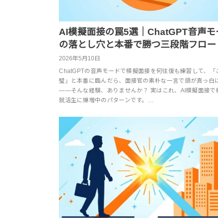
AI模擬面接の罠5選｜ChatGPT音声
の落とし穴と本番で勝つ三段階フロー
2026年5月10日
ChatGPTの音声モードで模擬面接を何往復も練習して、「
璧」と本番に臨んだら、面接官の素朴な一言で頭が真っ白
——そんな経験、ありませんか？ 実はこれ、AI模擬面接で
就活生に爆増中のパターンです。…