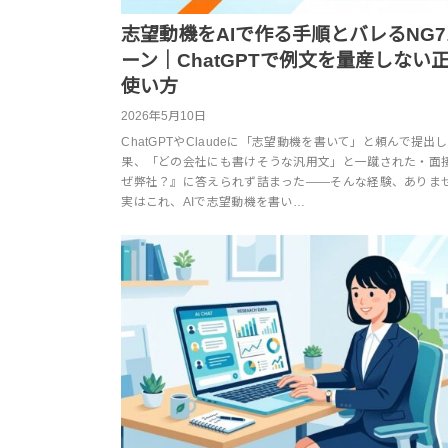
志望動機をAIで作る手順とバレるNG
ーン｜ChatGPTで例文を量産しない
使い方
2026年5月10日
ChatGPTやClaudeに「志望動機を書いて」と頼んで提出
果、「どの会社にも書けそうな汎用文」と一蹴された・面
ぜ弊社？』に答えられず詰まった——そんな経験、ありま
実はこれ、AIで志望動機を書い…