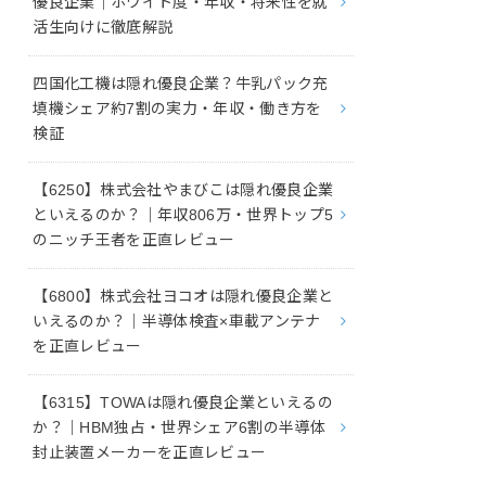
優良企業｜ホワイト度・年収・将来性を就
活生向けに徹底解説
四国化工機は隠れ優良企業？牛乳パック充
填機シェア約7割の実力・年収・働き方を
検証
【6250】株式会社やまびこは隠れ優良企業
といえるのか？｜年収806万・世界トップ5
のニッチ王者を正直レビュー
【6800】株式会社ヨコオは隠れ優良企業と
いえるのか？｜半導体検査×車載アンテナ
を正直レビュー
【6315】TOWAは隠れ優良企業といえるの
か？｜HBM独占・世界シェア6割の半導体
封止装置メーカーを正直レビュー