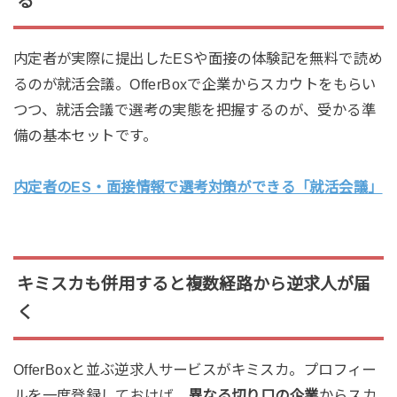
る
内定者が実際に提出したESや面接の体験記を無料で読め
るのが就活会議。OfferBoxで企業からスカウトをもらい
つつ、就活会議で選考の実態を把握するのが、受かる準
備の基本セットです。
内定者のES・面接情報で選考対策ができる「就活会議」
キミスカも併用すると複数経路から逆求人が届
く
OfferBoxと並ぶ逆求人サービスがキミスカ。プロフィー
ルを一度登録しておけば、
異なる切り口の企業
からスカ