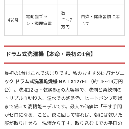
数
電動歯ブラ
自炊・健康習慣に応
4以降
千〜7
シ・調理家電
じて
万円
ドラム式洗濯機【本命・最初の1台】
最初の1台はこれで決まりです。私のおすすめは
パナソニ
ック ドラム式洗濯乾燥機 NA-LX127EL
（約14〜19万円
台）。洗濯12kg・乾燥6kgの大容量で、洗剤と柔軟剤の
トリプル自動投入、温水での泡洗浄、ヒートポンプ乾燥
まで備えた高機能モデルです。最大の価値は「干す手間
がゼロになる」こと。夜に回して寝れば、朝には乾いた
服が取り出せる。洗濯から干す、取り込むまでの平日の