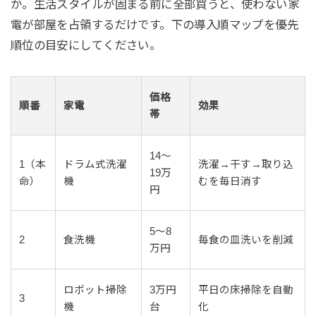
か。生活スタイルが固まる前に全部買うと、使わない家
電が部屋を占領するだけです。下の導入順マップを優先
順位の目安にしてください。
価格
順番
家電
効果
帯
14〜
1（本
ドラム式洗濯
洗濯→干す→取り込
19万
命）
機
むを毎日消す
円
5〜8
2
食洗機
毎食の皿洗いを削減
万円
ロボット掃除
3万円
平日の床掃除を自動
3
機
台
化