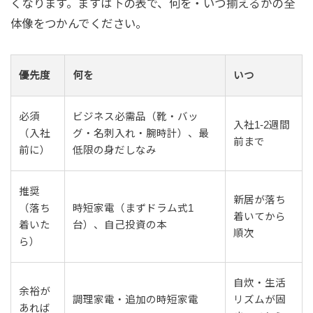
くなります。まずは下の表で、何を・いつ揃えるかの全
体像をつかんでください。
優先度
何を
いつ
必須
ビジネス必需品（靴・バッ
入社1-2週間
（入社
グ・名刺入れ・腕時計）、最
前まで
前に）
低限の身だしなみ
推奨
新居が落ち
（落ち
時短家電（まずドラム式1
着いてから
着いた
台）、自己投資の本
順次
ら）
自炊・生活
余裕が
調理家電・追加の時短家電
リズムが固
あれば