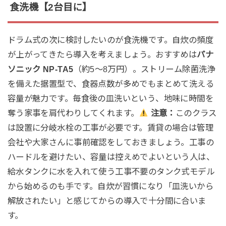
食洗機【2台目に】
ドラム式の次に検討したいのが食洗機です。自炊の頻度
が上がってきたら導入を考えましょう。おすすめは
パナ
ソニック NP-TA5
（約5〜8万円）。ストリーム除菌洗浄
を備えた据置型で、食器点数が多めでもまとめて洗える
容量が魅力です。毎食後の皿洗いという、地味に時間を
奪う家事を肩代わりしてくれます。
注意：
このクラス
は設置に分岐水栓の工事が必要です。賃貸の場合は管理
会社や大家さんに事前確認をしておきましょう。工事の
ハードルを避けたい、容量は控えめでよいという人は、
給水タンクに水を入れて使う工事不要のタンク式モデル
から始めるのも手です。自炊が習慣になり「皿洗いから
解放されたい」と感じてからの導入で十分間に合いま
す。