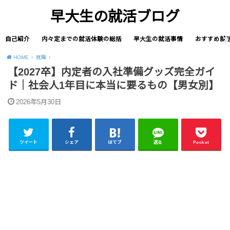
早大生の就活ブログ
自己紹介
内々定までの就活体験の総括
早大生の就活事情
おすすめ就
HOME
就職
【2027卒】内定者の入社準備グッズ完全ガイ
ド｜社会人1年目に本当に要るもの【男女別】
2026年5月30日
ツイート
シェア
はてブ
送る
Pocket