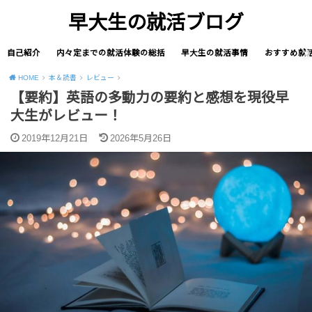
早大生の就活ブログ
自己紹介
内々定までの就活体験の総括
早大生の就活事情
おすすめ就
HOME
本＆読書
レビュー
【要約】英語の多動力の要約と感想を現役早
大生がレビュー！
2019年12月21日
2026年5月26日