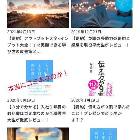
2021年4月18日
2019年12月21日
【要約】アウトプット大全×イン
【要約】英語の多動力の要約と
プット大全｜すぐ実践できる学
感想を現役早大生がレビュー！
び方の改善策と…
2020年3月19日
2020年1月19日
【３分で分かる】入社１年目の
【要約】伝え方が９割で学んだ
教科書はゴミ本なのか？現役早
こと！プレゼンでどう生か
大生が徹底レビュー！
す？？