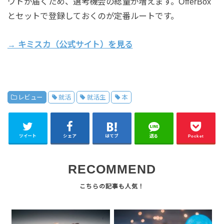
ウトが届くため、選考機会の総量が増えます。OfferBox
とセットで登録しておくのが定番ルートです。
→ キミスカ（公式サイト）を見る
レビュー
就活
就活生
本
ツイート
シェア
はてブ
送る
Pocket
RECOMMEND