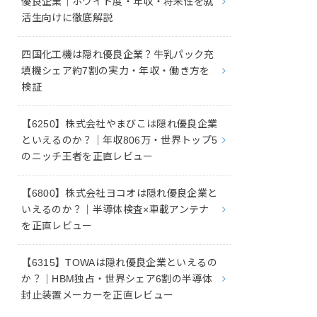
優良企業｜ホワイト度・年収・将来性を就
活生向けに徹底解説
四国化工機は隠れ優良企業？牛乳パック充
填機シェア約7割の実力・年収・働き方を
検証
【6250】株式会社やまびこは隠れ優良企業
といえるのか？｜年収806万・世界トップ5
のニッチ王者を正直レビュー
【6800】株式会社ヨコオは隠れ優良企業と
いえるのか？｜半導体検査×車載アンテナ
を正直レビュー
【6315】TOWAは隠れ優良企業といえるの
か？｜HBM独占・世界シェア6割の半導体
封止装置メーカーを正直レビュー