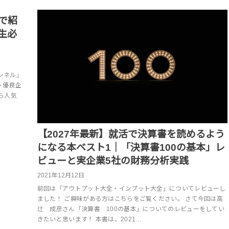
で紹
生必
ンネル」
ト優良企
ら人気
【2027年最新】就活で決算書を読めるよう
になる本ベスト1｜「決算書100の基本」レ
ビューと実企業5社の財務分析実践
2021年12月12日
前回は「アウトプット大全・インプット大全」についてレビューし
ました！ ご興味がある方はこちらをご覧ください。 さて今回は高
辻 成彦さん「決算書 100の基本」についてのレビューをしてい
きたいと思います！ 本書は、2021…