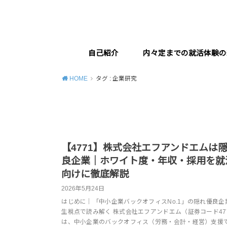
自己紹介
内々定までの就活体験の
HOME
タグ : 企業研究
【4771】株式会社エフアンドエムは
良企業｜ホワイト度・年収・採用を就
向けに徹底解説
2026年5月24日
はじめに｜「中小企業バックオフィスNo.1」の隠れ優良企
生視点で読み解く 株式会社エフアンドエム（証券コード47
は、中小企業のバックオフィス（労務・会計・経営）支援で 