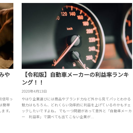
みや
【令和版】自動車メーカーの利益率ランキ
ング！！
2020年4月13日
同信号っ
やはり企業選びには商品やブランド力など外から見てパッとわかる
は簡単
魅力はもちろん、どれくらい効率的に利益を上げているのかもチェ
します。
ックしたいですよね。 でも一つ問題があって意外と「自動車メーカ
ー 利益率」で調べても出てこない企業が…