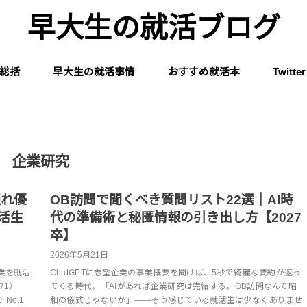
早大生の就活ブログ
総括
早大生の就活事情
おすすめ就活本
Twitter
企業研究
隠れ優
OB訪問で聞くべき質問リスト22選｜AI時
活生
代の準備術と秘匿情報の引き出し方【2027
卒】
2026年5月21日
業を就活
ChatGPTに志望企業の事業概要を聞けば、5秒で綺麗な要約が返っ
71）
てくる時代。「AIがあれば企業研究は完結する。OB訪問なんて昭
No.1
和の儀式じゃないか」——そう感じている就活生は少なくありませ