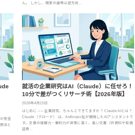
ん。 しかし、現実の選考は逆方向…
de
就活の企業研究はAI（Claude）に任せろ！
｜
10分で差がつくリサーチ術【2026年版】
2026年4月15日
はじめに ── 企業研究、ちゃんとできてますか？ Claude AIとは？
Claude（クロード） は、Anthropic社が開発したAIアシスタントで
るか完全
す。文章の理解力・要約力が非常に高く、長い文書（IR資料や有価
活用法と
証券…