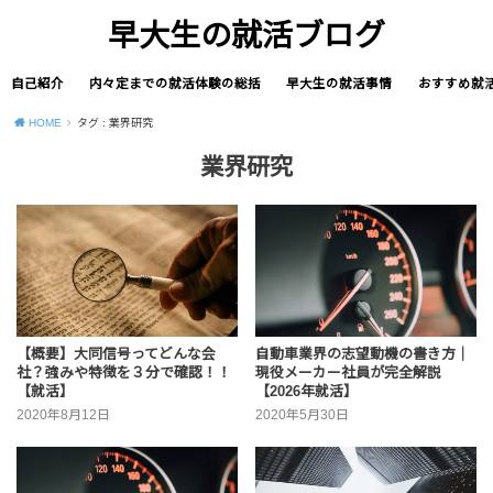
早大生の就活ブログ
自己紹介
内々定までの就活体験の総括
早大生の就活事情
おすすめ就
HOME
タグ : 業界研究
業界研究
【概要】大同信号ってどんな会
自動車業界の志望動機の書き方｜
社？強みや特徴を３分で確認！！
現役メーカー社員が完全解説
【就活】
【2026年就活】
2020年8月12日
2020年5月30日