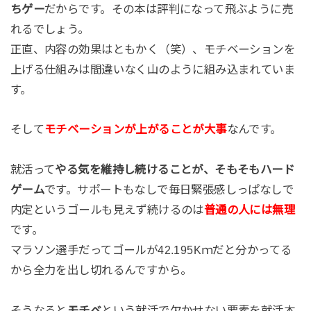
ちゲー
だからです。その本は評判になって飛ぶように売
れるでしょう。
正直、内容の効果はともかく（笑）、モチベーションを
上げる仕組みは間違いなく山のように組み込まれていま
す。
そして
モチベーションが上がることが大事
なんです。
就活って
やる気を維持し続けることが、そもそもハード
ゲーム
です。サポートもなしで毎日緊張感しっぱなしで
内定というゴールも見えず続けるのは
普通の人には無理
です。
マラソン選手だってゴールが42.195Kｍだと分かってる
から全力を出し切れるんですから。
そうなると
モチベ
という就活で欠かせない要素を就活本