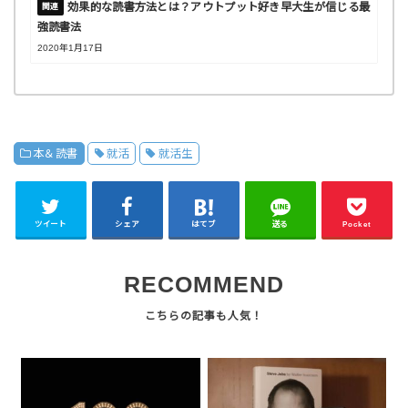
効果的な読書方法とは？アウトプット好き早大生が信じる最
強読書法
2020年1月17日
本＆読書
就活
就活生
ツイート
シェア
はてブ
送る
Pocket
RECOMMEND