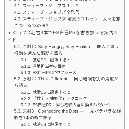
スティーブ・ジョブズ１、２
スティーブ・ジョブズ全発言
スティーブ・ジョブズ 驚異のプレゼン―人々を惹
きつける18の法則
ジョブズ名言3本でES自己PRを書き換える実践ガ
イド
原則1：Stay Hungry, Stay Foolish ― 他人と違う
行動を選んだ瞬間を語る
就活ESに翻訳すると
採用担当者の目線
ES自己PR定型フレーズ
原則2：Think Different ― 同じ経験を別の角度か
ら語る
就活ESに翻訳すると
「数字 × 抽象化」テクニック
ES自己PR：同じ経験の言い換え3パターン
原則3：Connecting the Dots ― 一見バラバラな経
験を1本の線で語る
就活ESに翻訳すると