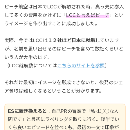
ピーチ航空は日本でLCCが解放された時、真っ先に参入
して多くの費用をかけずに「
LCCと言えばピーチ
」とい
うイメージを作り出すことに成功しました。
実際、今ではLCCは
１２社ほど日本に就航
しています
が、名前を思い出せるのはピーチを含めて数社くらいと
いう人が大半のはず。
（LCC就航数については
こちらのサイトを参照
）
それだけ最初にイメージを形成できないと、後発のシェ
ア奪取は難しくなるということが分かります。
ESに置き換えると
：自己PRの冒頭で「私は◯◯な人
間です」と最初にラベリングを取りに行く。後半でい
くら良いエピソードを並べても、最初の一文で印象が