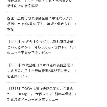
優良企業｜ホワイト度・年収・将来性を就
活生向けに徹底解説
四国化工機は隠れ優良企業？牛乳パック充
填機シェア約7割の実力・年収・働き方を
検証
【6250】株式会社やまびこは隠れ優良企業
といえるのか？｜年収806万・世界トップ5
のニッチ王者を正直レビュー
【6800】株式会社ヨコオは隠れ優良企業と
いえるのか？｜半導体検査×車載アンテナ
を正直レビュー
【6315】TOWAは隠れ優良企業といえるの
か？｜HBM独占・世界シェア6割の半導体
封止装置メーカーを正直レビュー