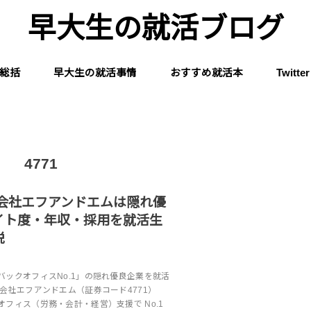
早大生の就活ブログ
総括
早大生の就活事情
おすすめ就活本
Twitter
4771
式会社エフアンドエムは隠れ優
イト度・年収・採用を就活生
説
バックオフィスNo.1」の隠れ優良企業を就活
会社エフアンドエム（証券コード4771）
フィス（労務・会計・経営）支援で No.1