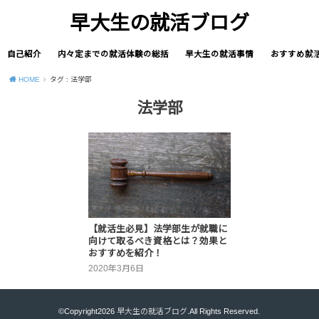
早大生の就活ブログ
自己紹介
内々定までの就活体験の総括
早大生の就活事情
おすすめ就
HOME
タグ : 法学部
法学部
【就活生必見】法学部生が就職に
向けて取るべき資格とは？効果と
おすすめを紹介！
2020年3月6日
©Copyright2026
早大生の就活ブログ
.All Rights Reserved.