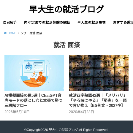
早大生の就活ブログ
自己紹介
内々定までの就活体験の総括
早大生の就活事情
おすすめ就
HOME
タグ : 就活 面接
就活 面接
AI模擬面接の罠5選｜ChatGPT音
就活四字熟語42選｜「メリハリ」
声モードの落とし穴と本番で勝つ
「やる時はやる」「堅実」を一語
三段階フロー
で言い換え【ES例文・2027卒】
2026年5月10日
2020年4月28日
©Copyright2026
早大生の就活ブログ
.All Rights Reserved.