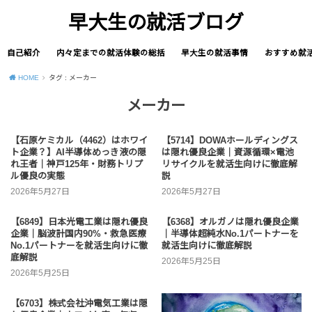
早大生の就活ブログ
自己紹介
内々定までの就活体験の総括
早大生の就活事情
おすすめ就
HOME
タグ : メーカー
メーカー
【石原ケミカル（4462）はホワイ
【5714】DOWAホールディングス
ト企業？】AI半導体めっき液の隠
は隠れ優良企業｜資源循環×電池
れ王者｜神戸125年・財務トリプ
リサイクルを就活生向けに徹底解
ル優良の実態
説
2026年5月27日
2026年5月27日
【6849】日本光電工業は隠れ優良
【6368】オルガノは隠れ優良企業
企業｜脳波計国内90%・救急医療
｜半導体超純水No.1パートナーを
No.1パートナーを就活生向けに徹
就活生向けに徹底解説
底解説
2026年5月25日
2026年5月25日
【6703】株式会社沖電気工業は隠