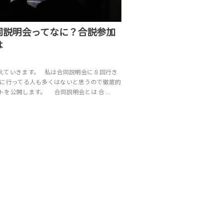
同説明会ってなに？合説参加
は
えていきます。 私は合同説明会に８回行き
説に行ってる人も多くはないと思うので徹底的
トを公開します。 合同説明会とは 合…