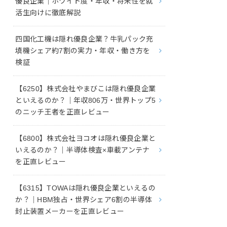
優良企業｜ホワイト度・年収・将来性を就
活生向けに徹底解説
四国化工機は隠れ優良企業？牛乳パック充
填機シェア約7割の実力・年収・働き方を
検証
【6250】株式会社やまびこは隠れ優良企業
といえるのか？｜年収806万・世界トップ5
のニッチ王者を正直レビュー
【6800】株式会社ヨコオは隠れ優良企業と
いえるのか？｜半導体検査×車載アンテナ
を正直レビュー
【6315】TOWAは隠れ優良企業といえるの
か？｜HBM独占・世界シェア6割の半導体
封止装置メーカーを正直レビュー