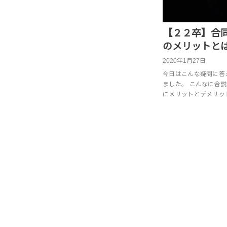
【２２卒】合
のメリットと
2020年1月27日
今日はこんな疑問に答
ました。 こんなに合
にメリットとデメリッ