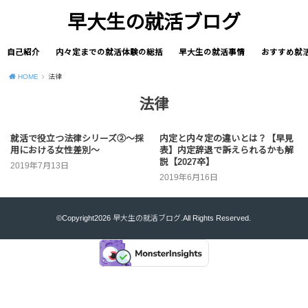
早大生の就活ブログ
自己紹介
内々定までの就活体験の総括
早大生の就活事情
おすすめ就
HOME
法律
法律
就活で役立つ法律シリーズ②～採
内定と内々定の違いとは？【早見
用における女性差別～
表】内定辞退で訴えられるかも解
説【2027卒】
2019年7月13日
2019年6月16日
©Copyright2026
早大生の就活ブログ
.All Rights Reserved.