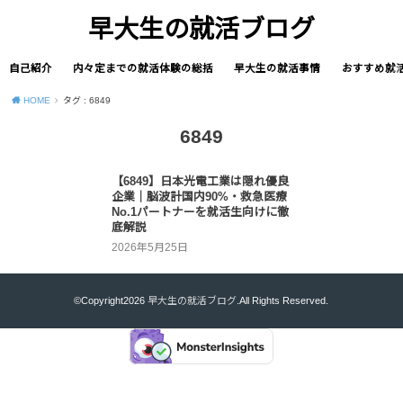
早大生の就活ブログ
自己紹介
内々定までの就活体験の総括
早大生の就活事情
おすすめ就
HOME
タグ : 6849
6849
【6849】日本光電工業は隠れ優良
企業｜脳波計国内90%・救急医療
No.1パートナーを就活生向けに徹
底解説
2026年5月25日
©Copyright2026
早大生の就活ブログ
.All Rights Reserved.