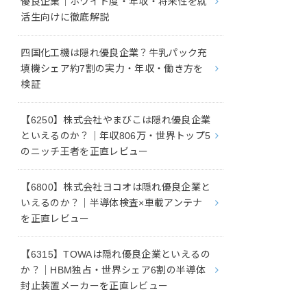
優良企業｜ホワイト度・年収・将来性を就
活生向けに徹底解説
四国化工機は隠れ優良企業？牛乳パック充
填機シェア約7割の実力・年収・働き方を
検証
【6250】株式会社やまびこは隠れ優良企業
といえるのか？｜年収806万・世界トップ5
のニッチ王者を正直レビュー
【6800】株式会社ヨコオは隠れ優良企業と
いえるのか？｜半導体検査×車載アンテナ
を正直レビュー
【6315】TOWAは隠れ優良企業といえるの
か？｜HBM独占・世界シェア6割の半導体
封止装置メーカーを正直レビュー