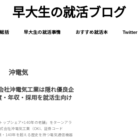
早大生の就活ブログ
総括
早大生の就活事情
おすすめ就活本
Twitter
沖電気
式会社沖電気工業は隠れ優良企
度・年収・採用を就活生向け
トップシェア×140年の老舗」をターンアラ
式会社沖電気工業（OKI、証券コード
年創業・140年を超える歴史を持つ電気通信機器