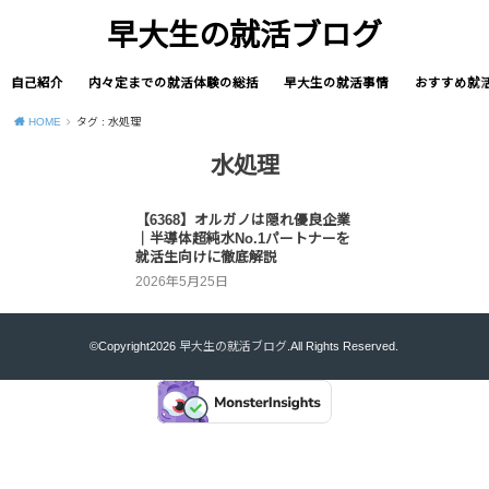
早大生の就活ブログ
自己紹介
内々定までの就活体験の総括
早大生の就活事情
おすすめ就
HOME
タグ : 水処理
水処理
【6368】オルガノは隠れ優良企業
｜半導体超純水No.1パートナーを
就活生向けに徹底解説
2026年5月25日
©Copyright2026
早大生の就活ブログ
.All Rights Reserved.