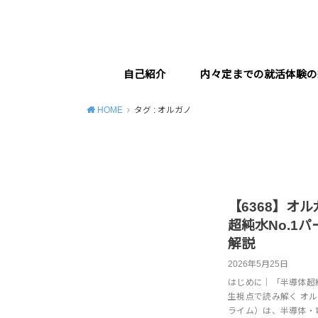
自己紹介
内々定までの就活体験の
HOME
タグ : オルガノ
【6368】オ
超純水No.1
解説
2026年5月25日
はじめに｜「半導体超
生視点で読み解く オル
ライム）は、半導体・