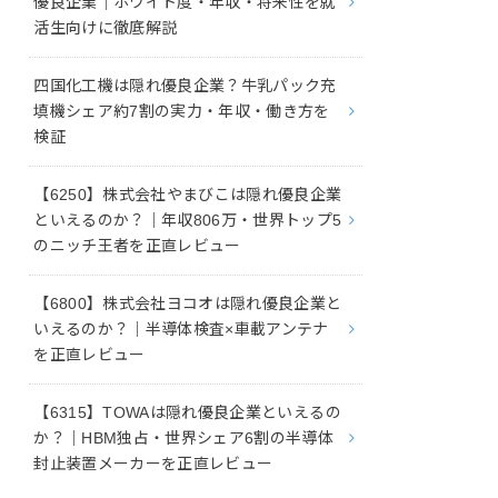
優良企業｜ホワイト度・年収・将来性を就
活生向けに徹底解説
四国化工機は隠れ優良企業？牛乳パック充
填機シェア約7割の実力・年収・働き方を
検証
【6250】株式会社やまびこは隠れ優良企業
といえるのか？｜年収806万・世界トップ5
のニッチ王者を正直レビュー
【6800】株式会社ヨコオは隠れ優良企業と
いえるのか？｜半導体検査×車載アンテナ
を正直レビュー
【6315】TOWAは隠れ優良企業といえるの
か？｜HBM独占・世界シェア6割の半導体
封止装置メーカーを正直レビュー