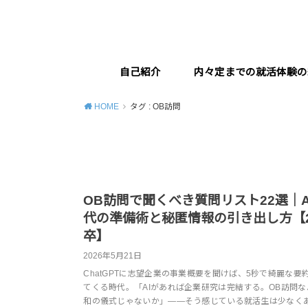
自己紹介
内々定までの就活体験の
HOME
タグ : OB訪問
OB訪問で聞くべき質問リスト22選｜A
代の準備術と秘匿情報の引き出し方【2
卒】
2026年5月21日
ChatGPTに志望企業の事業概要を聞けば、5秒で綺麗な要
てくる時代。「AIがあれば企業研究は完結する。OB訪問な
和の儀式じゃないか」——そう感じている就活生は少なく