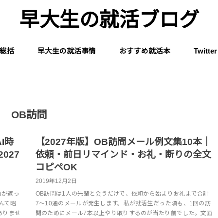
早大生の就活ブログ
総括
早大生の就活事情
おすすめ就活本
Twitter
OB訪問
I時
【2027年版】OB訪問メール例文集10本｜
027
依頼・前日リマインド・お礼・断りの全文
コピペOK
2019年12月2日
約が返っ
OB訪問は1人の先輩と会うだけで、依頼から始まりお礼まで合計
んて昭
7〜10通のメールが発生します。私が就活生だった頃も、1回の訪
ありませ
問のためにメール7本以上やり取りするのが当たり前でした。文面