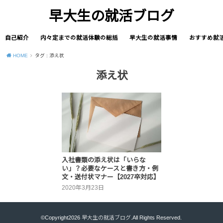
早大生の就活ブログ
自己紹介
内々定までの就活体験の総括
早大生の就活事情
おすすめ就
HOME
タグ : 添え状
添え状
入社書類の添え状は「いらな
い」？必要なケースと書き方・例
文・送付状マナー【2027卒対応】
2020年3月23日
©Copyright2026
早大生の就活ブログ
.All Rights Reserved.