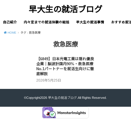
早大生の就活ブログ
自己紹介
内々定までの就活体験の総括
早大生の就活事情
おすすめ就
HOME
タグ : 救急医療
救急医療
【6849】日本光電工業は隠れ優良
企業｜脳波計国内90%・救急医療
No.1パートナーを就活生向けに徹
底解説
2026年5月25日
©Copyright2026
早大生の就活ブログ
.All Rights Reserved.